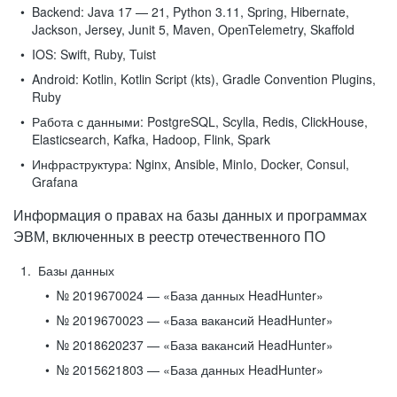
Backend:
Java 17 — 21, Python 3.11, Spring, Hibernate,
Jackson, Jersey, Junit 5, Maven, OpenTelemetry, Skaffold
IOS:
Swift, Ruby, Tuist
Android:
Kotlin, Kotlin Script (kts), Gradle Convention Plugins,
Ruby
Работа с данными:
PostgreSQL, Scylla, Redis, ClickHouse,
Elasticsearch, Kafka, Hadoop, Flink, Spark
Инфраструктура:
Nginx, Ansible, MinIo, Docker, Consul,
Grafana
Информация о правах на базы данных и программах
ЭВМ, включенных в реестр отечественного ПО
Базы данных
№ 2019670024 — «База данных HeadHunter»
№ 2019670023 — «База вакансий HeadHunter»
№ 2018620237 — «База вакансий HeadHunter»
№ 2015621803 — «База данных HeadHunter»