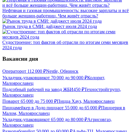
Нефтяная и газовая промышленность: высокие зарплаты и всё
больше женщин-работниц. Чем живёт отрасль?
Рынок труда в СМИ: дайджест июля 2024 года
Судостроение: топ фактов об отрасли по итогам семи месяцев
2024 года
Вакансии дня
Оператор
от
112 000
₽
Nestle, Обнинск
Укладчик-упаковщик
от
70 000
до
90 000
₽
Колорит,
Малоярославец
Подсобный рабочий на завод ЖБИ
450
₽
Техностройгрупп,
Малоярославец
Повар
от
65 000
до
75 000
₽
Пицца Хауз, Малоярославец
Пиццамейкер в Додо пицца
от
55 000
до
65 000
₽
Пиццерия в
Малом, Малоярославец
Укладчик-упаковщик
от
65 000
до
80 000
₽
Агрисовгаз,
Малоярославец
Разнорабочий
от
50 000
до
60 000
₽
Альфа-ТЦ, Малоярославец