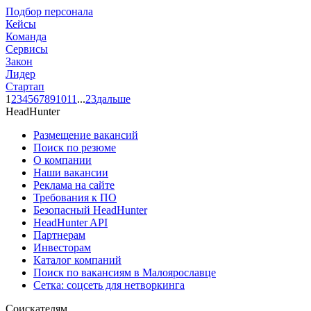
Подбор персонала
Кейсы
Команда
Сервисы
Закон
Лидер
Стартап
1
2
3
4
5
6
7
8
9
10
11
...
23
дальше
HeadHunter
Размещение вакансий
Поиск по резюме
О компании
Наши вакансии
Реклама на сайте
Требования к ПО
Безопасный HeadHunter
HeadHunter API
Партнерам
Инвесторам
Каталог компаний
Поиск по вакансиям в Малоярославце
Сетка: соцсеть для нетворкинга
Соискателям