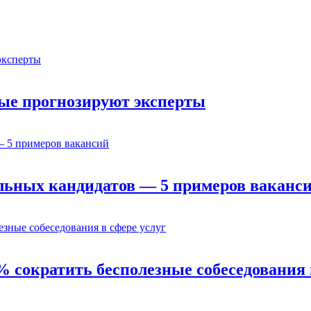
орые прогнозируют эксперты
льных кандидатов — 5 примеров ваканс
% сократить бесполезные собеседования 