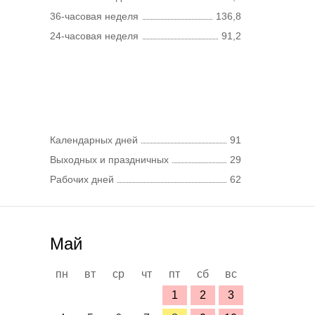
36-часовая неделя
136,8
24-часовая неделя
91,2
Календарных дней
91
Выходных и праздничных
29
Рабочих дней
62
Май
пн
вт
ср
чт
пт
сб
вс
1
2
3