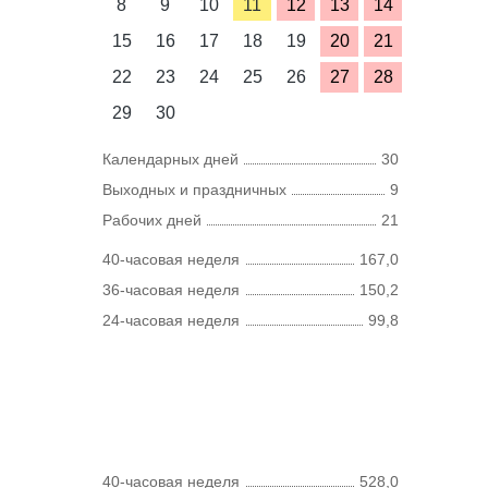
8
9
10
11
12
13
14
15
16
17
18
19
20
21
22
23
24
25
26
27
28
29
30
Календарных дней
30
Выходных и праздничных
9
Рабочих дней
21
40-часовая неделя
167,0
36-часовая неделя
150,2
24-часовая неделя
99,8
40-часовая неделя
528,0