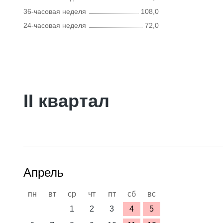
36-часовая неделя
108,0
24-часовая неделя
72,0
II квартал
Апрель
пн
вт
ср
чт
пт
сб
вс
1
2
3
4
5