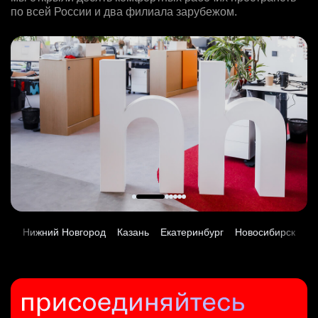
Москва
Team Lead TrustML
29 июл. 2026
HeadHunter::Поддержка продаж
по всей России и два филиала зарубежом.
Москва
Key Account Manager (EdTech)
HeadHunter::Analytics/Data Science
з/п не указана
4 авг. 2026
HeadHunter::Коммерческий департамент
DevOps инженер (Hadoop)
29 июл. 2026
Ташкент
з/п не указана
Продуктовый маркетолог b2b, брендинговые продукты
4 авг. 2026
HeadHunter::Infrastructure engineers
з/п не указана
Екатеринбург
HeadHunter::Департамент маркетинга
150000 ₽
29 июл. 2026
Москва
Менеджер по продажам в сегменте малого и среднего
20 июл. 2026
Нижний Новгород
з/п не указана
бизнеса
Менеджер поддержки продаж для клиентов Узбекистана
з/п не указана
Москва
HeadHunter::Телефонные продажи
Маркетинговый аналитик на направление "Страны"
HeadHunter::Поддержка продаж
Москва
Key Account Manager (EdTech)
5 авг. 2026
HeadHunter::Analytics/Data Science
4 авг. 2026
HeadHunter::Коммерческий департамент
111800 - 186500 ₽
4 авг. 2026
з/п не указана
Специалист по рекруту респондентов для UX и CX
4 авг. 2026
Ярославль
з/п не указана
Новосибирск
исследований
150000 ₽
Москва
HeadHunter::Департамент маркетинга
Казань
Старший специалист телемаркетинга
Менеджер поддержки продаж для клиентов Узбекистана
5 авг. 2026
HeadHunter::Телефонные продажи
Senior ML Engineer — Matching / NLP
HeadHunter::Поддержка продаж
з/п не указана
Аналитик данных (направление Enterprise продаж)
14 июл. 2026
HeadHunter::Analytics/Data Science
4 авг. 2026
Москва
жний Новгород
Казань
Екатеринбург
Новосибирск
Владивост
HeadHunter::Коммерческий департамент
15000000 so'm
4 авг. 2026
з/п не указана
4 авг. 2026
Ташкент
з/п не указана
Москва
SMM-менеджер
з/п не указана
Москва
HeadHunter::Департамент маркетинга
Москва
Специалист телемаркетинга
15 июл. 2026
HeadHunter::Телефонные продажи
Data Scientist в Сетку
з/п не указана