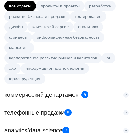
все отделы
продукты и проекты
разработка
развитие бизнеса и продажи
тестирование
дизайн
клиентский сервис
аналитика
финансы
информационная безопасность
маркетинг
корпоративное развитие рынков и капиталов
hr
axo
информационные технологии
юриспруденция
коммерческий департамент
9
Менеджер по работе с ключевыми клиентами (КАМ)
телефонные продажи
8
HeadHunter::Коммерческий департамент
вчера
Менеджер по продажам B2B (сегмент SMB)
analytics/data science
з/п не указана
7