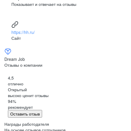
Показывает и отвечает на отзывы
развитая корпоративная культура
Развитая корпоративная культура, сильный и известный
HR-brand компании, многочисленные корпоративные
мероприятия внутри филиалов, периодические
https://hh.ru/
программы обучения, возможность побывать на обучении
Сайт
в другом регионе, крутые корпоративные мероприятия
(развлекательные и обучающие), когда сотрудники
со всех регионов и филиалов съезжаются вживую
в одном месте.
Dream Job
Отзывы о компании
Анонимный пользователь Dream Job
4,5
отлично
Открытый
высоко ценит отзывы
94
%
рекомендует
Оставить отзыв
Награды работодателя
На основе отзывов сотрудников