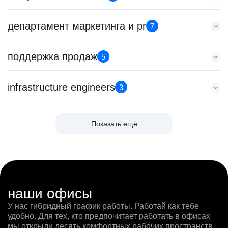
HeadHunter::Телефонные продажи
Москва
5 авг. 2026
Senior Data Scientist (команда рекомендаций)
департамент маркетинга и pr
97000 - 161000 ₽
7
Key Account Manager (EdTech)
HeadHunter::Analytics/Data Science
Ярославль
HeadHunter::Коммерческий департамент
29 июл. 2026
Менеджер по внешним коммуникациям (Узбекистан)
4 авг. 2026
поддержка продаж
450000 ₽
5
Менеджер по привлечению клиентов (B2B)
HeadHunter::Департамент маркетинга
150000 ₽
Москва
HeadHunter::Телефонные продажи
24 июл. 2026
Ярославль
Менеджер поддержки продаж для клиентов Узбекистана
5 авг. 2026
infrastructure engineers
з/п не указана
3
Data Scientist в команду LLM Train
HeadHunter::Поддержка продаж
100000 - 137000 ₽
Ташкент
Тренер по развитию компетенций продаж
HeadHunter::Analytics/Data Science
4 авг. 2026
Ярославль
HeadHunter::Коммерческий департамент
Ведущий сетевой инженер
29 июл. 2026
з/п не указана
Младший SEO специалист
Показать ещё
20 июл. 2026
HeadHunter::Infrastructure engineers
з/п не указана
Ярославль
Менеджер по продажам в сегменте среднего и крупного
HeadHunter::Департамент маркетинга
з/п не указана
27 июл. 2026
Москва
бизнеса
10 июл. 2026
Ярославль
з/п не указана
HeadHunter::Телефонные продажи
Специалист по сопровождению клиентов Узбекистана
з/п не указана
Ярославль
ML/LLM Engineer в AI Lab
5 авг. 2026
HeadHunter::Поддержка продаж
Москва
Key Account Manager (EdTech)
HeadHunter::Analytics/Data Science
125000 - 175000 ₽
23 июл. 2026
HeadHunter::Коммерческий департамент
Senior data engineer
29 июл. 2026
Ярославль
з/п не указана
наши офисы
Бренд-менеджер b2c
4 авг. 2026
HeadHunter::Infrastructure engineers
з/п не указана
Ташкент
HeadHunter::Департамент маркетинга
У нас гибридный график работы. Работай как тебе
150000 ₽
23 июл. 2026
Москва
Менеджер по продажам крупному бизнесу
удобно. Для тех, кто предпочитает работать в офисах
5 авг. 2026
Санкт-Петербург
з/п не указана
HeadHunter::Телефонные продажи
Менеджер поддержки продаж для клиентов Узбекистана
мы открыли десять комфортных рабочих пространств
з/п не указана