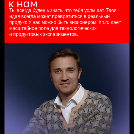
Старший аналитик клиентской эффективности
13 июл. 2026
HeadHunter::Analytics/Data Science
Ташкент
HeadHunter::Коммерческий департамент
10000000 so'm
29 июл. 2026
Ты всегда будешь знать, что тебя услышат.
Твоя
3 авг. 2026
Ташкент
з/п не указана
идея всегда может превратиться в реальный
Специалист по медиапланированию
з/п не указана
Москва
продукт.
У нас можно быть визионером. hh.ru даёт
HeadHunter::Департамент маркетинга
Москва
масштабное поле для технологических
Менеджер по продажам B2B
4 авг. 2026
и продуктовых экспериментов.
HeadHunter::Телефонные продажи
з/п не указана
Тренер по развитию компетенций продаж
29 июл. 2026
Ярославль
HeadHunter::Коммерческий департамент
7200000 - 16800000 so'm
21 июл. 2026
Ташкент
з/п не указана
Санкт-Петербург