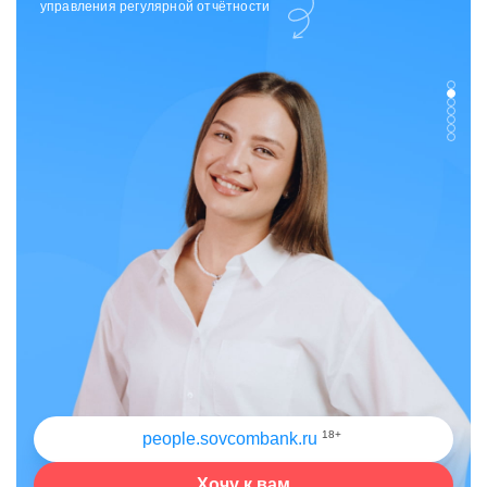
отдела исходящих коммуникаций
18+
people.sovcombank.ru
Хочу к вам