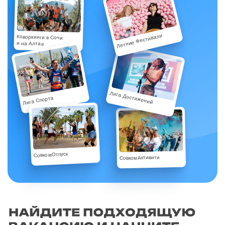
Летние Фестивали
Коворкинги в Сочи
и на Алтае
Лига Достижений
Лига Спорта
СовкомОтпуск
СовкомАктивити