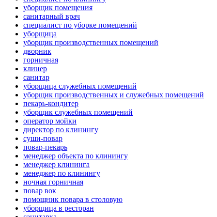
уборщик помещения
санитарный врач
специалист по уборке помещений
уборщица
уборщик производственных помещений
дворник
горничная
клинер
санитар
уборщица служебных помещений
уборщик производственных и служебных помещений
пекарь-кондитер
уборщик служебных помещений
оператор мойки
директор по клинингу
суши-повар
повар-пекарь
менеджер объекта по клинингу
менеджер клининга
менеджер по клинингу
ночная горничная
повар вок
помощник повара в столовую
уборщица в ресторан
санитарка